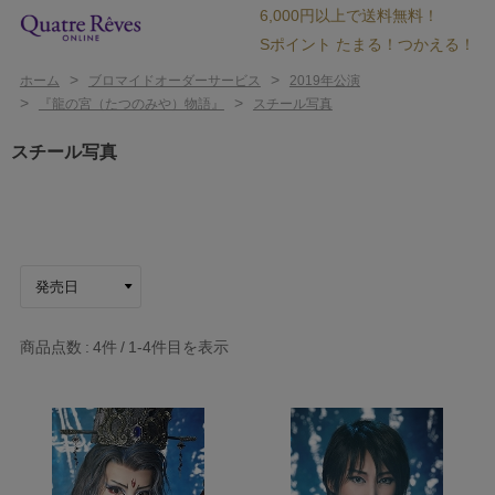
6,000円以上で送料無料！
Sポイント たまる！つかえる！
>
>
ホーム
ブロマイドオーダーサービス
2019年公演
>
>
『龍の宮（たつのみや）物語』
スチール写真
スチール写真
商品点数
4件
1-4
件目を表示