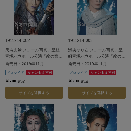
1911214-002
1911214-003
天寿光希 スチール写真／星組
瀬央ゆりあ スチール写真／星
宝塚バウホール公演『龍の宮
組宝塚バウホール公演『龍の宮
（たつのみや）物語』
（たつのみや）物語』
発売日：2019年11月
発売日：2019年11月
￥200
￥200
(税込)
(税込)
サイズを選択する
サイズを選択する