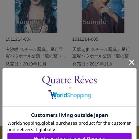
1911214-004
1911214-005
有沙瞳 スチール写真／星組宝
天華えま スチール写真／星組
塚バウホール公演『龍の宮（た
宝塚バウホール公演『龍の宮
つのみや）物語』
（たつのみや）物語』
発売日：2019年11月
発売日：2019年11月
￥200
￥200
(税込)
(税込)
サイズを選択する
サイズを選択する
メールマガジンのご案内