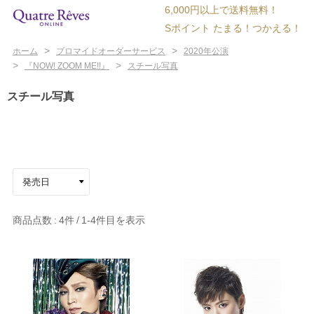
6,000円以上で送料無料！
Sポイント たまる！つかえる！
>
>
ホーム
ブロマイドオーダーサービス
2020年公演
>
>
『NOW! ZOOM ME!!』
スチール写真
スチール写真
商品点数
4件
1-4
件目を表示