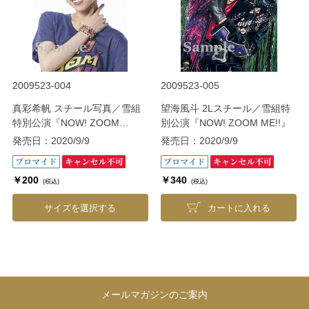
2009523-004
2009523-005
真彩希帆 スチール写真／雪組
望海風斗 2Lスチール／雪組特
特別公演『NOW! ZOOM
別公演『NOW! ZOOM ME!!』
ME!!』
発売日：2020/9/9
発売日：2020/9/9
￥200
￥340
(税込)
(税込)
サイズを選択する
カートに入れる
メールマガジンのご案内