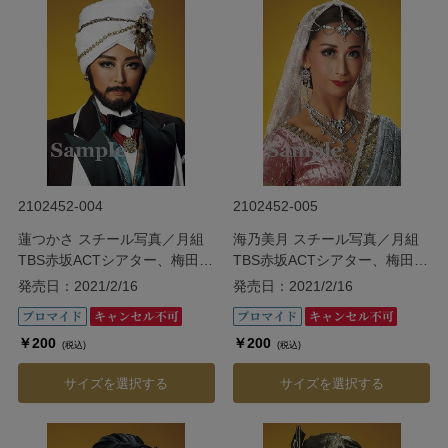
2102452-004
2102452-005
蓮つかさ スチール写真／月組
海乃美月 スチール写真／月組
TBS赤坂ACTシアター、梅田芸
TBS赤坂ACTシアター、梅田芸
術劇場シアター・ドラマシティ
術劇場シアター・ドラマシティ
発売日：2021/2/16
発売日：2021/2/16
公演『ダル・レークの恋』
公演『ダル・レークの恋』
￥200
￥200
(税込)
(税込)
サイズを選択する
サイズを選択する