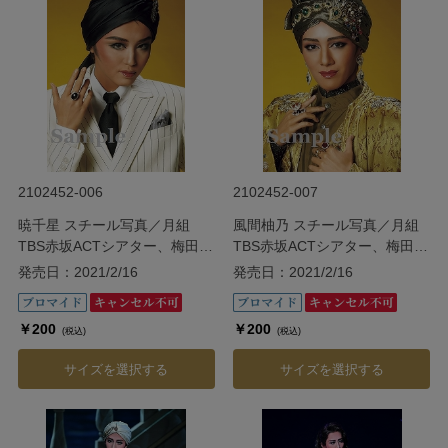
2102452-006
2102452-007
暁千星 スチール写真／月組
風間柚乃 スチール写真／月組
TBS赤坂ACTシアター、梅田芸
TBS赤坂ACTシアター、梅田芸
術劇場シアター・ドラマシティ
術劇場シアター・ドラマシティ
発売日：2021/2/16
発売日：2021/2/16
公演『ダル・レークの恋』
公演『ダル・レークの恋』
￥200
￥200
(税込)
(税込)
サイズを選択する
サイズを選択する