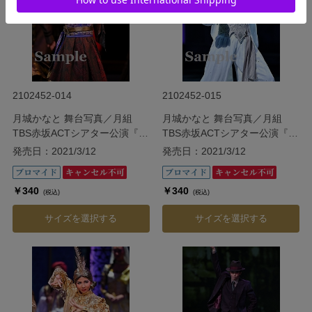
2102452-014
2102452-015
月城かなと 舞台写真／月組
月城かなと 舞台写真／月組
TBS赤坂ACTシアター公演『ダ
TBS赤坂ACTシアター公演『ダ
ル・レークの恋』
ル・レークの恋』
発売日：2021/3/12
発売日：2021/3/12
￥340
￥340
(税込)
(税込)
サイズを選択する
サイズを選択する