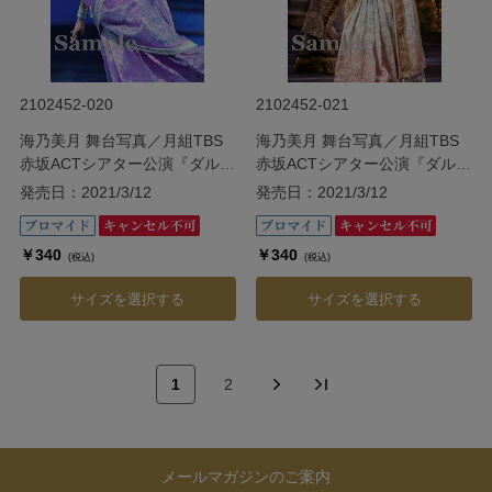
2102452-020
2102452-021
海乃美月 舞台写真／月組TBS
海乃美月 舞台写真／月組TBS
赤坂ACTシアター公演『ダル・
赤坂ACTシアター公演『ダル・
レークの恋』
レークの恋』
発売日：2021/3/12
発売日：2021/3/12
￥340
￥340
(税込)
(税込)
サイズを選択する
サイズを選択する
1
2
メールマガジンのご案内