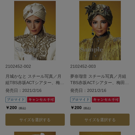
2102452-002
2102452-003
月城かなと スチール写真／月
夢奈瑠音 スチール写真／月組
組TBS赤坂ACTシアター、梅田
TBS赤坂ACTシアター、梅田芸
芸術劇場シアター・ドラマシテ
術劇場シアター・ドラマシティ
発売日：2021/2/16
発売日：2021/2/16
ィ公演『ダル・レークの恋』
公演『ダル・レークの恋』
￥200
￥200
(税込)
(税込)
サイズを選択する
サイズを選択する