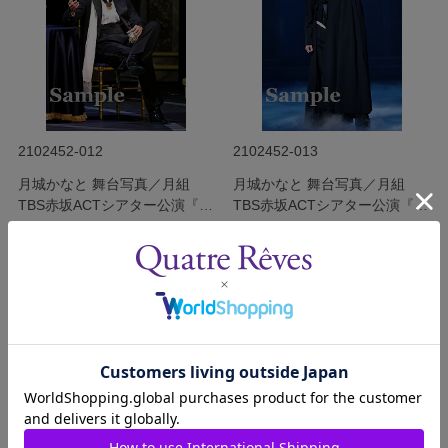
2102452-012
2102452-013
月城かなと 舞台写真／月組
月城かなと 舞台写真／月組
TBS赤坂ACTシアター公演『ダ
TBS赤坂ACTシアター公演『ダ
ル・レークの恋』
ル・レークの恋』
発売日：2021/3/12
発売日：2021/3/12
￥340
￥340
(税込)
(税込)
サイズを選択する
サイズを選択する