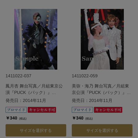
1411022-037
1411022-059
鳳月杏 舞台写真／月組東京公
美弥・海乃 舞台写真／月組東
演『PUCK（パック）』
京公演『PUCK（パック）』
『CRYSTAL TAKARAZUKA ―
『CRYSTAL TAKARAZUKA ―
発売日：2014年11月
発売日：2014年11月
イメージの結晶―』
イメージの結晶―』
￥340
￥340
(税込)
(税込)
サイズを選択する
サイズを選択する