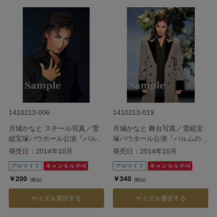
1410213-006
1410213-019
月城かなと スチール写真／雪
月城かなと 舞台写真／雪組宝
組宝塚バウホール公演『パルム
塚バウホール公演『パルムの僧
の僧院 ―美しき愛の囚人―』
院 ―美しき愛の囚人―』
発売日：2014年10月
発売日：2014年10月
￥200
￥340
(税込)
(税込)
サイズを選択する
サイズを選択する