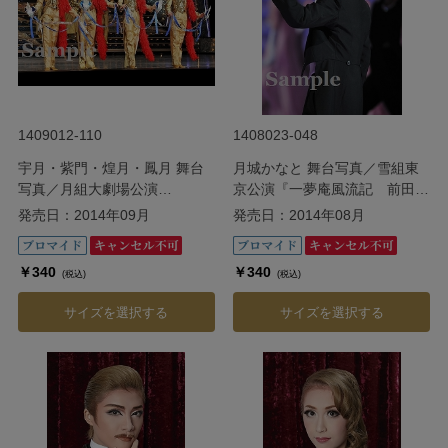
1409012-110
1408023-048
宇月・紫門・煌月・鳳月 舞台
月城かなと 舞台写真／雪組東
写真／月組大劇場公演
京公演『一夢庵風流記 前田慶
『PUCK（パック）』
次』『My Dream
発売日：2014年09月
発売日：2014年08月
『CRYSTAL TAKARAZUKA ―
TAKARAZUKA』
イメージの結晶―』
￥340
￥340
(税込)
(税込)
サイズを選択する
サイズを選択する