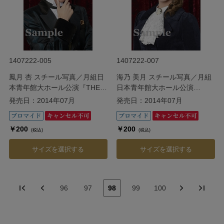
1407222-005
1407222-007
鳳月 杏 スチール写真／月組日
海乃 美月 スチール写真／月組
本青年館大ホール公演『THE
日本青年館大ホール公演
KINGDOM』
『THE KINGDOM』
発売日：2014年07月
発売日：2014年07月
￥200
￥200
(税込)
(税込)
サイズを選択する
サイズを選択する
96
97
98
99
100