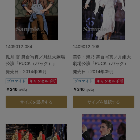
1409012-084
1409012-108
鳳月 杏 舞台写真／月組大劇場
美弥・海乃 舞台写真／月組大
公演『PUCK（パック）』
劇場公演『PUCK（パック）』
『CRYSTAL TAKARAZUKA ―
『CRYSTAL TAKARAZUKA ―
発売日：2014年09月
発売日：2014年09月
イメージの結晶―』
イメージの結晶―』
￥340
￥340
(税込)
(税込)
サイズを選択する
サイズを選択する