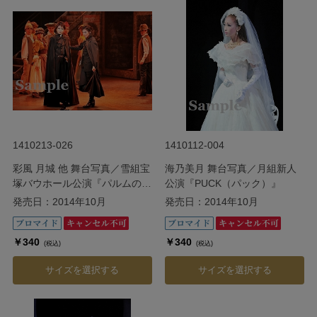
1410213-026
1410112-004
彩風 月城 他 舞台写真／雪組宝
海乃美月 舞台写真／月組新人
塚バウホール公演『パルムの僧
公演『PUCK（パック）』
院 ―美しき愛の囚人―』
発売日：2014年10月
発売日：2014年10月
￥340
￥340
(税込)
(税込)
サイズを選択する
サイズを選択する