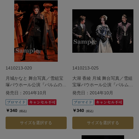
1410213-020
1410213-025
月城かなと 舞台写真／雪組宝
大湖 香綾 月城 舞台写真／雪組
塚バウホール公演『パルムの僧
宝塚バウホール公演『パルムの
院 ―美しき愛の囚人―』
僧院 ―美しき愛の囚人―』
発売日：2014年10月
発売日：2014年10月
￥340
￥340
(税込)
(税込)
サイズを選択する
サイズを選択する