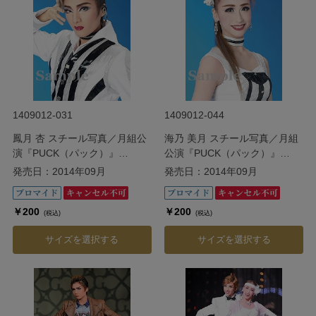
1409012-031
1409012-044
鳳月 杏 スチール写真／月組公
海乃 美月 スチール写真／月組
演『PUCK（パック）』
公演『PUCK（パック）』
『CRYSTAL TAKARAZUKA ―
『CRYSTAL TAKARAZUKA ―
発売日：2014年09月
発売日：2014年09月
イメージの結晶―』
イメージの結晶―』
￥200
￥200
(税込)
(税込)
サイズを選択する
サイズを選択する