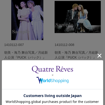
1410112-007
1410112-008
朝美・海乃 舞台写真／月組新
朝美・海乃 舞台写真／月組新
人公演『PUCK（パック）』
人公演『PUCK（パック）』
発売日：2014年10月
発売日：2014年10月
￥340
￥340
(税込)
(税込)
サイズを選択する
サイズを選択する