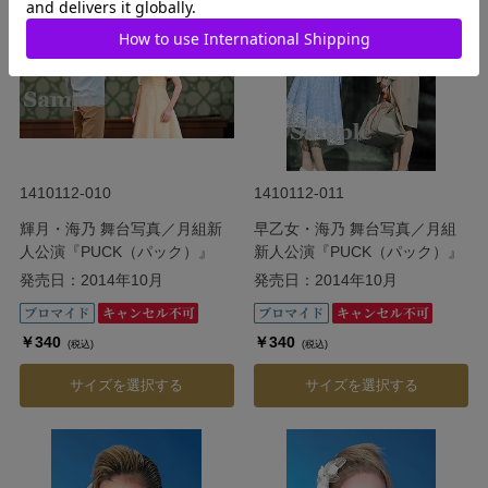
1410112-010
1410112-011
輝月・海乃 舞台写真／月組新
早乙女・海乃 舞台写真／月組
人公演『PUCK（パック）』
新人公演『PUCK（パック）』
発売日：2014年10月
発売日：2014年10月
￥340
￥340
(税込)
(税込)
サイズを選択する
サイズを選択する