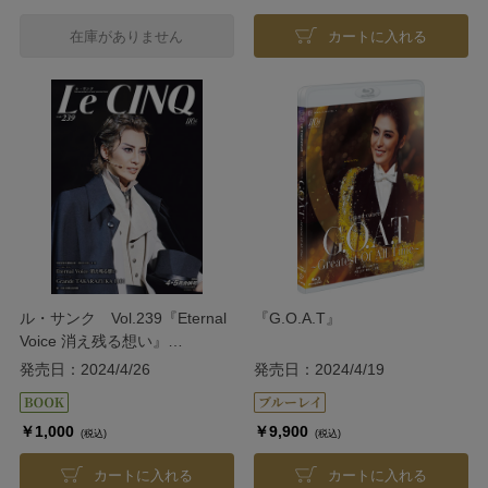
在庫がありません
カートに入れる
ル・サンク Vol.239『Eternal
『G.O.A.T』
Voice 消え残る想い』
『Grande TAKARAZUKA
発売日：2024/4/26
発売日：2024/4/19
110!』＜月組＞
￥1,000
￥9,900
(税込)
(税込)
カートに入れる
カートに入れる