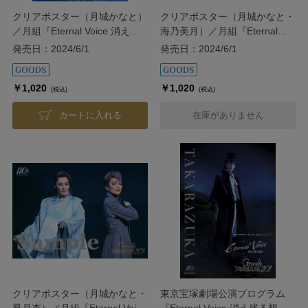
クリアポスター（月城かなと）
クリアポスター（月城かなと・
／月組『Eternal Voice 消え残
海乃美月）／月組『Eternal
る想い』『Grande
Voice 消え残る想い』
発売日：2024/6/1
発売日：2024/6/1
TAKARAZUKA 110!』
『Grande TAKARAZUKA
110!』
￥1,020
￥1,020
(税込)
(税込)
カートに入れる
在庫がありません
クリアポスター（月城かなと・
東京宝塚劇場公演プログラム
鳳月杏）／月組『Eternal Voice
『Eternal Voice 消え残る想