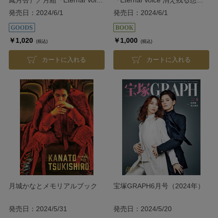
消え残る想い』『Grande
い』『Grande TAKARAZUKA
発売日：2024/6/1
発売日：2024/6/1
TAKARAZUKA 110!』
110!』＜月組＞
￥1,020
￥1,000
(税込)
(税込)
カートに入れる
カートに入れる
月城かなとメモリアルブック
宝塚GRAPH6月号（2024年）
発売日：2024/5/31
発売日：2024/5/20