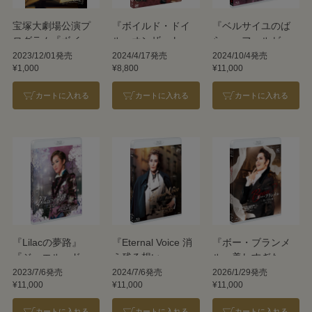
宝塚大劇場公演プ
『ボイルド・ドイ
『ベルサイユのば
ログラム『ボイル
ル・オンザ・トイ
ら』－フェルゼン
ド・ドイル・オン
ル・トレイル』
編－
2023/12/01発売
2024/4/17発売
2024/10/4発売
¥1,000
¥8,800
¥11,000
ザ・トイル・トレ
『FROZEN
イル』『FROZEN
HOLIDAY』
カートに入れる
カートに入れる
カートに入れる
HOLIDAY』＜雪組
＞
『Lilacの夢路』
『Eternal Voice 消
『ボー・ブランメ
『ジュエル・ド・
え残る想い』
ル～美しすぎた男
パリ!!』
『Grande
～』『Prayer～祈
2023/7/6発売
2024/7/6発売
2026/1/29発売
¥11,000
¥11,000
¥11,000
TAKARAZUKA
り～』
110!』
カートに入れる
カートに入れる
カートに入れる