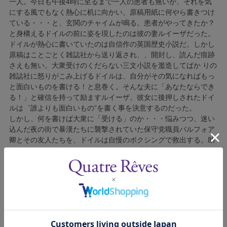
一人。今日も午後4時に至るまで一人の患者も無いが、それを気
にする風でもなく熱心に机に向かい、原稿用紙に何やら書きつけ
ている・・・と、玄関のチャイムが鳴る。患者がやってきたか？
と身構えるドイルの前に姿を現したのは彼の妻ルイーザだった。
ドイルが熱心に書いていたのは自信作の英国歴史小説だ。しかし
原稿はことごとく雑誌社から送り返され、、開封し、読んだ痕跡
さえも無い。大衆受けのくだらない三文小説を濫造してばか りの
雑誌社に怒りがこみ上げるドイルは、自分がその気になればもっ
と面白いものを書ける！と息巻く。そんな夫に「あなたならでき
る！」と確信を持って励ますルイーザ。彼女に後押しされたドイ
ルは゛誰よりも面白いもの”を書く事を決意するのだった。
しかし、何を書けば大衆に「受ける」のか・・・悩みつつ、迷い
込んだ夜の街で暴漢たちに襲撃されていた保守党職員バルフォア
卿とその友人たちを、ドイルは自慢のボクシングで救出する。助
けられたバルフォア卿は、彼らの属する「心霊現象研究協会」の
会合にドイルを誘う。そこでドイルは霊媒師エステル・ロバーツ
による降霊術や、ミロ・デ・メイヤー教授による催眠術といった
奇跡を目にする・・・。
バルフォア卿は友情の証として、元はメイヤー教授のものであっ
たという万年筆をドイルに贈る。自動書記に使われていたとも伝
わる魔法のペン・・・ドイルは半信半疑で万年筆を持ち帰る。
その翌日、早速ドイルが魔法のペンを試す！・・・が、何も起き