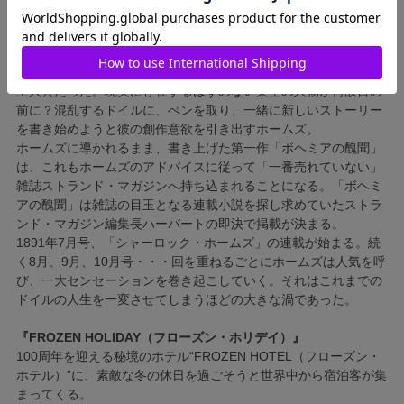
ない。やはり自分には霊感が無いのだと項垂れるドイルの前で、
突然ペンが光り輝き、空中に浮かび上がった！驚き、慌てるドイ
ルの前に見覚えのない人物が姿を現す。シャーロックホームズと
名乗るその男は、ドイルが以前書いた長編小説「緋色の研究」の
主人公だった。現実に存在するはずのない架空の人物が何故目の
前に？混乱するドイルに、ぺンを取り、一緒に新しいストーリー
を書き始めようと彼の創作意欲を引き出すホームズ。
ホームズに導かれるまま、書き上げた第一作「ボヘミアの醜聞」
は、これもホームズのアドバイスに従って「一番売れていない」
雑誌ストランド・マガジンへ持ち込まれることになる。「ボヘミ
アの醜聞」は雑誌の目玉となる連載小説を探し求めていたストラ
ンド・マガジン編集長ハーバートの即決で掲載が決まる。
1891年7月号、「シャーロック・ホームズ」の連載が始まる。続
く8月、9月、10月号・・・回を重ねるごとにホームズは人気を呼
び、一大センセーションを巻き起こしていく。それはこれまでの
ドイルの人生を一変させてしまうほどの大きな渦であった。
『FROZEN HOLIDAY（フローズン・ホリデイ）』
100周年を迎える秘境のホテル“FROZEN HOTEL（フローズン・
ホテル）”に、素敵な冬の休日を過ごそうと世界中から宿泊客が集
まってくる。