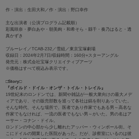
作・演出：生田大和／作・演出：野口幸作
主な出演者（公演プログラム記載順）
彩風咲奈・夢白あや・朝美絢・和希そら・縣千・奏乃はると・透
真かずき
ブルーレイ／TCAB-232／雪組／東京宝塚劇場
収録日：2024年2月7日/収録時間：160分+スターアングル
発売元：株式会社宝塚クリエイティブアーツ
※価格はすべて税込み表示です。
□Story□
『ボイルド・ドイル・オンザ・トイル・トレイル』
19世紀末のロンドンでは、新聞や雑誌が一般大衆向けの最大メデ
ィアであり、その販売部数を巡って各社は鎬を削りあっていた。
そんな時代、そんな場所で。医者であり作家でもある男～高名な
作家でもなければ、一流の医者でもない男～がいた。男の名はア
ーサー・コナン・ドイル。
ロンドンの中心部から少し離れたアッパー・ウィンポール街。そ
こにドイルの開業した医院があった。だが、診察室にいるのは彼