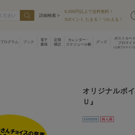
6,000円以上で送料無料！
詳細検索 >
Sポイント たまる！つかえる！
ポストカー
電子
定期
カレンダー・
演プログラム
ブック
グッズ
ブロマイ
書籍
購読
スケジュール帳
（公演ブロマイド
オリジナルボイ
Ｕ』