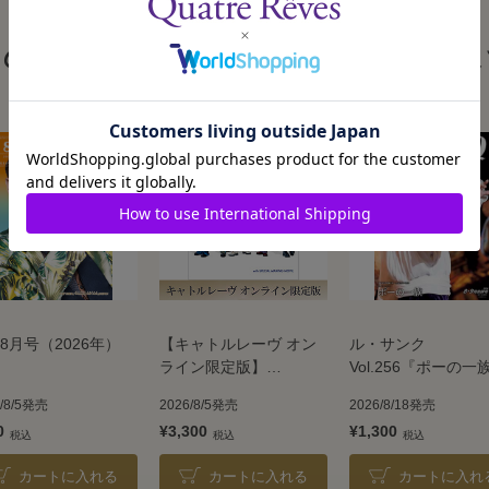
この商品を見た人はこんな商品も見ていま
8月号（2026年）
【キャトルレーヴ オン
ル・サンク
ライン限定版】
Vol.256『ポーの一
TAKARAZUKA REVUE
＜雪組＞
6/8/5発売
2026/8/5発売
2026/8/18発売
2026
0
¥3,300
¥1,300
カートに入れる
カートに入れる
カートに入れ