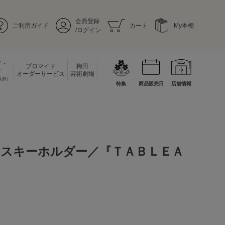
会員登録
ご利用ガイド
カート
My本棚
/ログイン
ド・
ブロマイド
梅田
ド
オーダーサービス
芸術劇場
以外）
特集
商品販売日
店舗情報
スキーホルダー／『ＴＡＢＬＥＡ