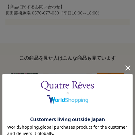
【商品に関するお問い合わせ】
梅田芸術劇場 0570-077-039（平日10:00～18:00）
この商品を見た人はこんな商品も見ています
『ポーの一族』
【キャトルレーヴ
歌劇8月号（2026
オンライン限定
年）
版】TAKARAZUKA
2026/10/13発売
2026/8/5発売
2026/8/5発売