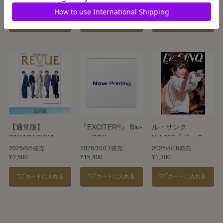
¥12,100
¥3,300
¥950
REVUE 2026
カートに入れる
カートに入れる
カートに入れる
【通常版】
『EXCITER!!』 Blu-
ル・サンク
TAKARAZUKA
ray BOX
Vol.256『ポーの一
REVUE 2026
族』＜雪組＞
2026/8/5発売
2026/10/17発売
2026/8/18発売
¥2,500
¥15,400
¥1,300
カートに入れる
カートに入れる
カートに入れる