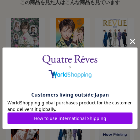
この商品を見た人はこんな商品も見ています
『ポーの一族』
歌劇8月号（2026
【キャトルレーヴ
年）
オンライン限定
版】TAKARAZUKA
2026/10/13発売
2026/8/5発売
2026/8/5発売
¥12,100
¥950
¥3,300
REVUE 2026
カートに入れる
カートに入れる
カートに入れる