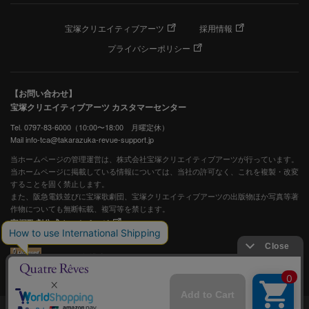
宝塚クリエイティブアーツ
採用情報
プライバシーポリシー
【お問い合わせ】
宝塚クリエイティブアーツ カスタマーセンター
Tel. 0797-83-6000（10:00〜18:00 月曜定休）
Mail info-tca@takarazuka-revue-support.jp
当ホームページの管理運営は、株式会社宝塚クリエイティブアーツが行っています。
当ホームページに掲載している情報については、当社の許可なく、これを複製・改変
することを固く禁止します。
また、阪急電鉄並びに宝塚歌劇団、宝塚クリエイティブアーツの出版物ほか写真等著
作物についても無断転載、複写等を禁じます。
宝塚歌劇公式ホームページ
JASRAC許諾番号：S0507081515
JASRAC許諾番号：9009941002Y45040