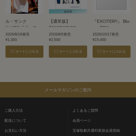
ル・サンク
【通常版】
『EXCITER!!』 Blu-
Vol.256『ポーの一
TAKARAZUKA
ray BOX
族』＜雪組＞
REVUE 2026
2026/8/18発売
2026/8/5発売
2026/10/17発売
¥1,300
¥2,500
¥15,400
カートに入れる
カートに入れる
カートに入れる
メールマガジンのご案内
ご購入方法
よくあるご質問
配送について
会員ページ
お支払い方法
宝塚歌劇共通ID新規会員登録