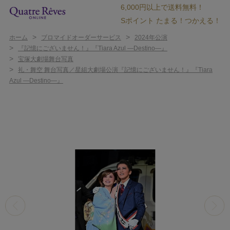
6,000円以上で送料無料！
Sポイント たまる！つかえる！
>
>
ホーム
ブロマイドオーダーサービス
2024年公演
>
『記憶にございません！』『Tiara Azul ―Destino―』
>
宝塚大劇場舞台写真
>
礼・舞空 舞台写真／星組大劇場公演『記憶にございません！』『Tiara
Azul ―Destino―』