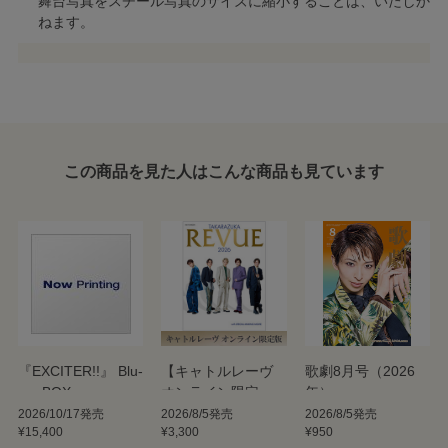
舞台写真をスチール写真のサイズに縮小することは、いたしか
ねます。
この商品を見た人はこんな商品も見ています
『EXCITER!!』 Blu-
【キャトルレーヴ
歌劇8月号（2026
ray BOX
オンライン限定
年）
版】TAKARAZUKA
2026/10/17発売
2026/8/5発売
2026/8/5発売
¥15,400
¥3,300
¥950
REVUE 2026