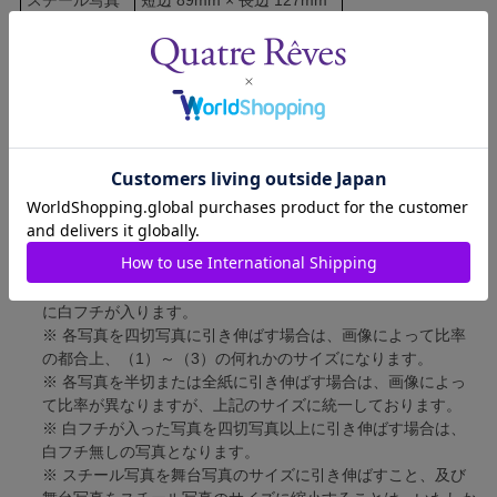
舞台写真
短辺 127mm × 長辺 178mm
四切写真（1）
短辺 217mm × 長辺 305mm
四切写真（2）
短辺 213mm × 長辺 305mm
四切写真（3）
短辺 254mm × 長辺 305mm
半切写真
短辺 305mm × 長辺 432mm
全紙写真
短辺 402mm × 長辺 559mm
写真のサイズにつきまして、下記の件も併せてご了承ください。
※ 宝塚大劇場および新人公演の舞台写真につきましては、4辺
に白フチが入ります。
※ 各写真を四切写真に引き伸ばす場合は、画像によって比率
の都合上、（1）～（3）の何れかのサイズになります。
※ 各写真を半切または全紙に引き伸ばす場合は、画像によっ
て比率が異なりますが、上記のサイズに統一しております。
※ 白フチが入った写真を四切写真以上に引き伸ばす場合は、
白フチ無しの写真となります。
※ スチール写真を舞台写真のサイズに引き伸ばすこと、及び