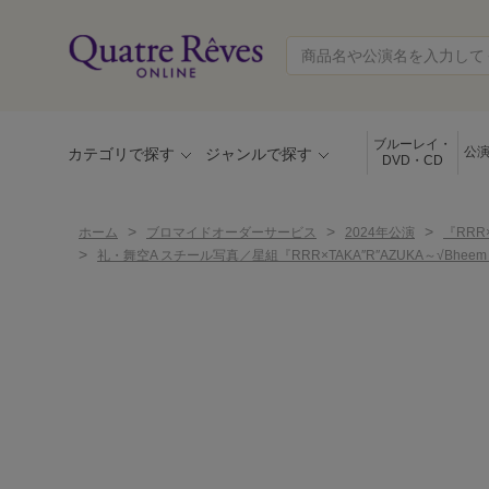
ブルーレイ・
公
カテゴリで探す
ジャンルで探す
DVD・CD
>
>
>
ホーム
ブロマイドオーダーサービス
2024年公演
『RRR×
>
礼・舞空A スチール写真／星組『RRR×TAKA″R″AZUKA～√Bheem～