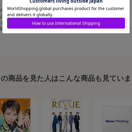
、4辺に白フチが入ります。
比率の都合上、（1）～（3）の何れかのサイズになります。
によって比率が異なりますが、上記のサイズに統一しております。
合は、白フチ無しの写真となります。
、及び舞台写真をスチール写真のサイズに縮小することは、いたしかねま
この商品を見た人はこんな商品も見ていま