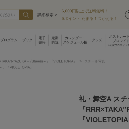
6,000円以上で送料無料！
詳細検索 >
Sポイント たまる！つかえる！
ポストカー
電子
定期
カレンダー・
演プログラム
ブック
グッズ
ブロマイ
書籍
購読
スケジュール帳
（公演ブロマイド
>
TAKA″R″AZUKA～√Bheem～』『VIOLETOPIA』
スチール写真
』『VIOLETOPIA』
礼・舞空A ス
『RRR×TAKA″
『VIOLETOPI