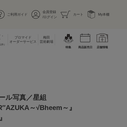
会員登録
ご利用ガイド
カート
My本棚
/ログイン
ド・
ブロマイド
梅田
ド
オーダーサービス
芸術劇場
以外）
特集
商品販売日
店舗情報
チール写真／星組
R″AZUKA～√Bheem～』
A』