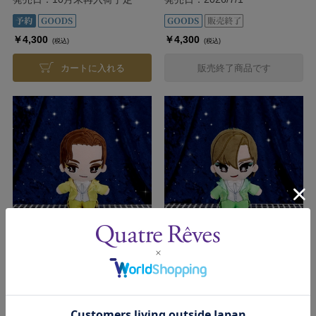
￥4,300
￥4,300
(税込)
(税込)
カートに入れる
販売終了商品です
TAKARAZUKA スターぬいぐる
TAKARAZUKA スターぬいぐる
み【鳳月杏】
み【朝美絢】
発売日：2026/7/1
発売日：2026/7/1