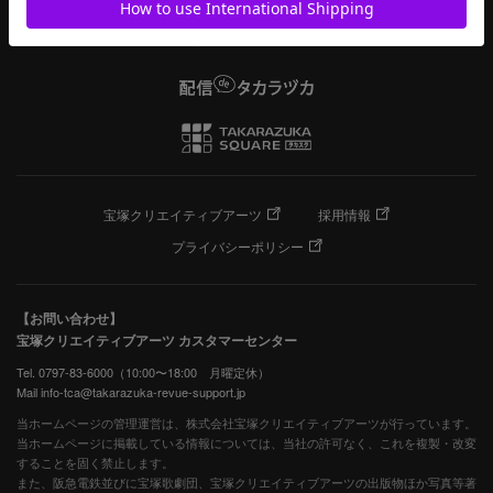
宝塚クリエイティブアーツ
採用情報
プライバシーポリシー
【お問い合わせ】
宝塚クリエイティブアーツ カスタマーセンター
Tel. 0797-83-6000（10:00〜18:00 月曜定休）
Mail info-tca@takarazuka-revue-support.jp
当ホームページの管理運営は、株式会社宝塚クリエイティブアーツが行っています。
当ホームページに掲載している情報については、当社の許可なく、これを複製・改変
することを固く禁止します。
また、阪急電鉄並びに宝塚歌劇団、宝塚クリエイティブアーツの出版物ほか写真等著