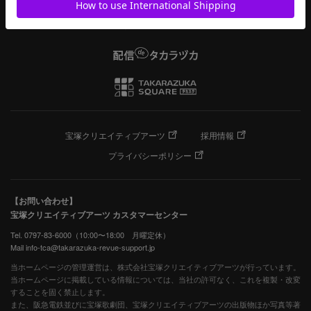
宝塚クリエイティブアーツ
採用情報
プライバシーポリシー
【お問い合わせ】
宝塚クリエイティブアーツ カスタマーセンター
Tel. 0797-83-6000（10:00〜18:00 月曜定休）
Mail info-tca@takarazuka-revue-support.jp
当ホームページの管理運営は、株式会社宝塚クリエイティブアーツが行っています。
当ホームページに掲載している情報については、当社の許可なく、これを複製・改変
することを固く禁止します。
また、阪急電鉄並びに宝塚歌劇団、宝塚クリエイティブアーツの出版物ほか写真等著