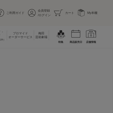
会員登録
ご利用ガイド
カート
My本棚
/ログイン
ド・
ブロマイド
梅田
ド
オーダーサービス
芸術劇場
以外）
特集
商品販売日
店舗情報