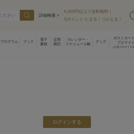
6,000円以上で送料無料！
詳細検索 >
Sポイント たまる！つかえる！
ポストカー
電子
定期
カレンダー・
演プログラム
ブック
グッズ
ブロマイ
書籍
購読
スケジュール帳
（公演ブロマイド