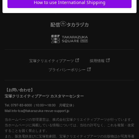
宝塚クリエイティブアーツ
採用情報
プライバシーポリシー
【お問い合わせ】
宝塚クリエイティブアーツ カスタマーセンター
Tel. 0797-83-6000（10:00〜18:00 月曜定休）
Mail info-tca@takarazuka-revue-support.jp
当ホームページの管理運営は、株式会社宝塚クリエイティブアーツが行っています。
当ホームページに掲載している情報については、当社の許可なく、これを複製・改変
することを固く禁止します。
また、阪急電鉄並びに宝塚歌劇団、宝塚クリエイティブアーツの出版物ほか写真等著