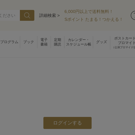
6,000円以上で送料無料！
詳細検索 >
Sポイント たまる！つかえる！
ポストカー
電子
定期
カレンダー・
演プログラム
ブック
グッズ
ブロマイ
書籍
購読
スケジュール帳
（公演ブロマイド