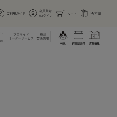
会員登録
ご利用ガイド
カート
My本棚
/ログイン
ド・
ブロマイド
梅田
ド
オーダーサービス
芸術劇場
以外）
特集
商品販売日
店舗情報