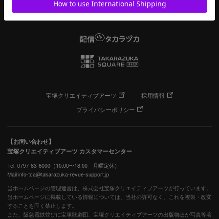
宝塚クリエイティブアーツ
採用情報
プライバシーポリシー
【お問い合わせ】
宝塚クリエイティブアーツ カスタマーセンター
Tel. 0797-83-6000（10:00〜18:00 月曜定休）
Mail info-tca@takarazuka-revue-support.jp
当ホームページの管理運営は、株式会社宝塚クリエイティブアーツが行っています。
当ホームページに掲載している情報については、当社の許可なく、これを複製・改変
することを固く禁止します。
また、阪急電鉄並びに宝塚歌劇団、宝塚クリエイティブアーツの出版物ほか写真等著