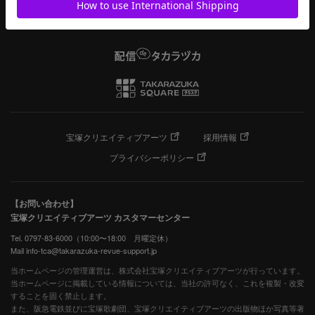
宝塚クリエイティブアーツ
採用情報
プライバシーポリシー
【お問い合わせ】
宝塚クリエイティブアーツ カスタマーセンター
Tel. 0797-83-6000（10:00〜18:00 月曜定休）
Mail info-tca@takarazuka-revue-support.jp
当ホームページの管理運営は、株式会社宝塚クリエイティブアーツが行っています。
当ホームページに掲載している情報については、当社の許可なく、これを複製・改変
することを固く禁止します。
また、阪急電鉄並びに宝塚歌劇団、宝塚クリエイティブアーツの出版物ほか写真等著