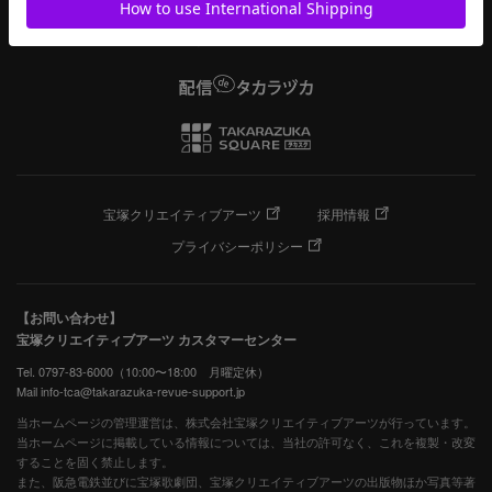
宝塚クリエイティブアーツ
採用情報
プライバシーポリシー
【お問い合わせ】
宝塚クリエイティブアーツ カスタマーセンター
Tel. 0797-83-6000（10:00〜18:00 月曜定休）
Mail info-tca@takarazuka-revue-support.jp
当ホームページの管理運営は、株式会社宝塚クリエイティブアーツが行っています。
当ホームページに掲載している情報については、当社の許可なく、これを複製・改変
することを固く禁止します。
また、阪急電鉄並びに宝塚歌劇団、宝塚クリエイティブアーツの出版物ほか写真等著