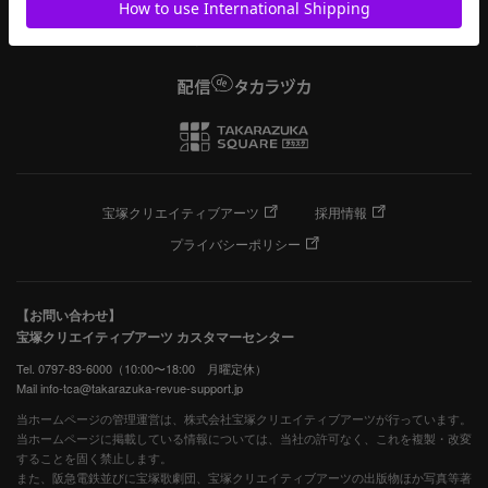
宝塚クリエイティブアーツ
採用情報
プライバシーポリシー
【お問い合わせ】
宝塚クリエイティブアーツ カスタマーセンター
Tel. 0797-83-6000（10:00〜18:00 月曜定休）
Mail info-tca@takarazuka-revue-support.jp
当ホームページの管理運営は、株式会社宝塚クリエイティブアーツが行っています。
当ホームページに掲載している情報については、当社の許可なく、これを複製・改変
することを固く禁止します。
また、阪急電鉄並びに宝塚歌劇団、宝塚クリエイティブアーツの出版物ほか写真等著