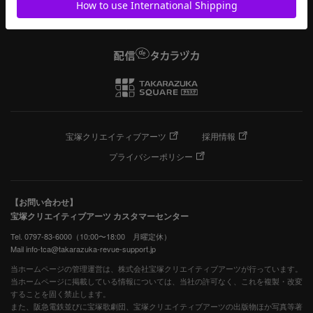
宝塚クリエイティブアーツ
採用情報
プライバシーポリシー
【お問い合わせ】
宝塚クリエイティブアーツ カスタマーセンター
Tel. 0797-83-6000（10:00〜18:00 月曜定休）
Mail info-tca@takarazuka-revue-support.jp
当ホームページの管理運営は、株式会社宝塚クリエイティブアーツが行っています。
当ホームページに掲載している情報については、当社の許可なく、これを複製・改変
することを固く禁止します。
また、阪急電鉄並びに宝塚歌劇団、宝塚クリエイティブアーツの出版物ほか写真等著