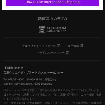
宝塚クリエイティブアーツ
採用情報
プライバシーポリシー
【お問い合わせ】
宝塚クリエイティブアーツ カスタマーセンター
Tel. 0797-83-6000（10:00〜18:00 月曜定休）
Mail info-tca@takarazuka-revue-support.jp
当ホームページの管理運営は、株式会社宝塚クリエイティブアーツが行っています。
当ホームページに掲載している情報については、当社の許可なく、これを複製・改変
することを固く禁止します。
また、阪急電鉄並びに宝塚歌劇団、宝塚クリエイティブアーツの出版物ほか写真等著