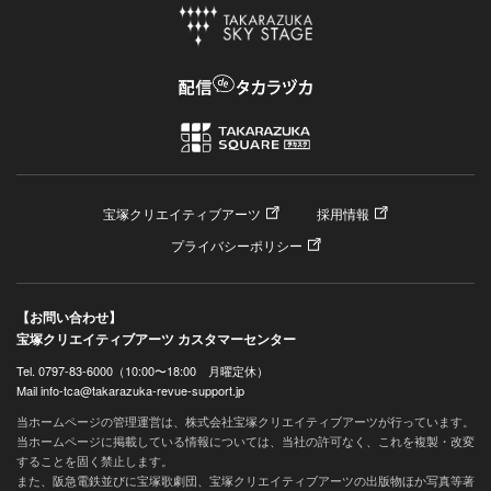
宝塚クリエイティブアーツ
採用情報
プライバシーポリシー
【お問い合わせ】
宝塚クリエイティブアーツ カスタマーセンター
Tel. 0797-83-6000（10:00〜18:00 月曜定休）
Mail info-tca@takarazuka-revue-support.jp
当ホームページの管理運営は、株式会社宝塚クリエイティブアーツが行っています。
当ホームページに掲載している情報については、当社の許可なく、これを複製・改変
することを固く禁止します。
また、阪急電鉄並びに宝塚歌劇団、宝塚クリエイティブアーツの出版物ほか写真等著