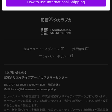
宝塚クリエイティブアーツ
採用情報
プライバシーポリシー
【お問い合わせ】
宝塚クリエイティブアーツ カスタマーセンター
Tel. 0797-83-6000（10:00〜18:00 月曜定休）
Mail info-tca@takarazuka-revue-support.jp
当ホームページの管理運営は、株式会社宝塚クリエイティブアーツが行っています。
当ホームページに掲載している情報については、当社の許可なく、これを複製・改変
することを固く禁止します。
また、阪急電鉄並びに宝塚歌劇団、宝塚クリエイティブアーツの出版物ほか写真等著