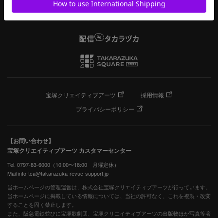
宝塚クリエイティブアーツ
採用情報
プライバシーポリシー
【お問い合わせ】
宝塚クリエイティブアーツ カスタマーセンター
Tel. 0797-83-6000（10:00〜18:00 月曜定休）
Mail info-tca@takarazuka-revue-support.jp
当ホームページの管理運営は、株式会社宝塚クリエイティブアーツが行っています。
当ホームページに掲載している情報については、当社の許可なく、これを複製・改変
することを固く禁止します。
また、阪急電鉄並びに宝塚歌劇団、宝塚クリエイティブアーツの出版物ほか写真等著