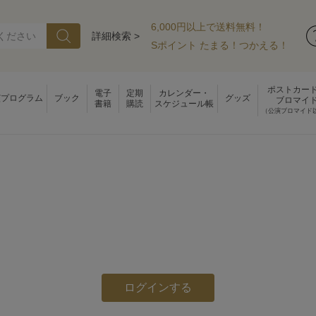
6,000円以上で送料無料！
詳細検索 >
Sポイント たまる！つかえる！
ポストカー
電子
定期
カレンダー・
演プログラム
ブック
グッズ
ブロマイ
書籍
購読
スケジュール帳
（公演ブロマイド