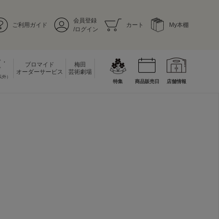
会員登録
ご利用ガイド
カート
My本棚
/ログイン
ド・
ブロマイド
梅田
ド
オーダーサービス
芸術劇場
以外）
特集
商品販売日
店舗情報