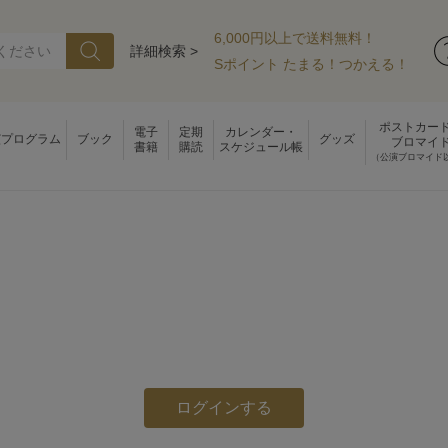
6,000円以上で送料無料！
詳細検索 >
Sポイント たまる！つかえる！
ポストカー
電子
定期
カレンダー・
演プログラム
ブック
グッズ
ブロマイ
書籍
購読
スケジュール帳
（公演ブロマイド