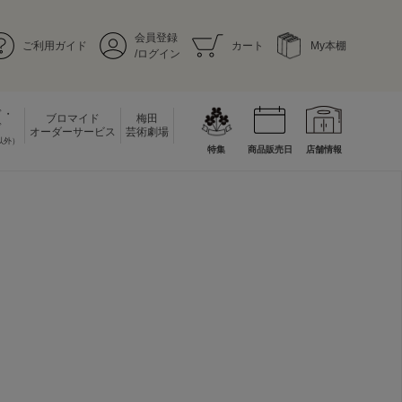
会員登録
ご利用ガイド
カート
My本棚
/ログイン
ド・
ブロマイド
梅田
ド
オーダーサービス
芸術劇場
以外）
特集
商品販売日
店舗情報