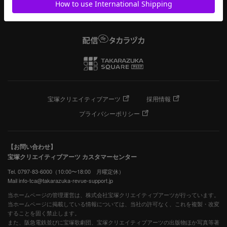
宝塚クリエイティブアーツ
採用情報
プライバシーポリシー
【お問い合わせ】
宝塚クリエイティブアーツ カスタマーセンター
Tel. 0797-83-6000（10:00〜18:00 月曜定休）
Mail info-tca@takarazuka-revue-support.jp
当ホームページの管理運営は、株式会社宝塚クリエイティブアーツが行っています。
当ホームページに掲載している情報については、当社の許可なく、これを複製・改変
することを固く禁止します。
また、阪急電鉄並びに宝塚歌劇団、宝塚クリエイティブアーツの出版物ほか写真等著