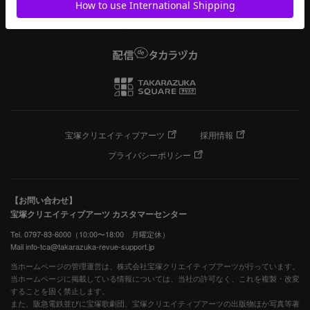
宝塚クリエイティブアーツ
採用情報
プライバシーポリシー
【お問い合わせ】
宝塚クリエイティブアーツ カスタマーセンター
Tel. 0797-83-6000（10:00〜18:00 月曜定休）
Mail info-tca@takarazuka-revue-support.jp
当ホームページの管理運営は、株式会社宝塚クリエイティブアーツが行っています。
当ホームページに掲載している情報については、当社の許可なく、これを複製・改変
することを固く禁止します。
また、阪急電鉄並びに宝塚歌劇団、宝塚クリエイティブアーツの出版物ほか写真等著