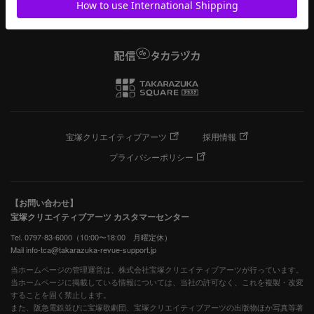
宝塚クリエイティブアーツ
採用情報
プライバシーポリシー
【お問い合わせ】
宝塚クリエイティブアーツ カスタマーセンター
Tel. 0797-83-6000（10:00〜18:00 月曜定休）
Mail info-tca@takarazuka-revue-support.jp
当ホームページの管理運営は、株式会社宝塚クリエイティブアーツが行っています。
当ホームページに掲載している情報については、当社の許可なく、これを複製・改変
することを固く禁止します。
また、阪急電鉄並びに宝塚歌劇団、宝塚クリエイティブアーツの出版物ほか写真等著