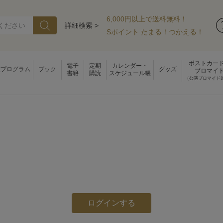
6,000円以上で送料無料！
詳細検索 >
Sポイント たまる！つかえる！
ポストカー
電子
定期
カレンダー・
演プログラム
ブック
グッズ
ブロマイ
書籍
購読
スケジュール帳
（公演ブロマイド