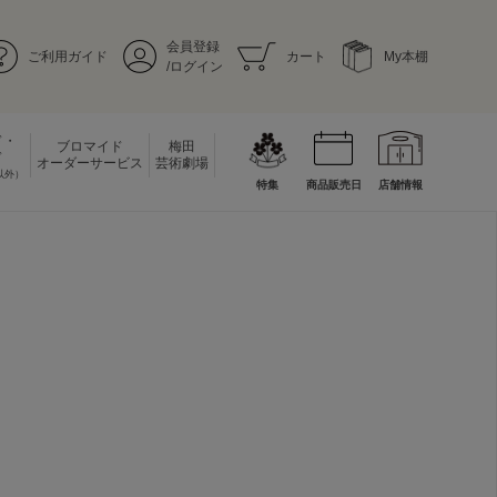
会員登録
ご利用ガイド
カート
My本棚
/ログイン
ド・
ブロマイド
梅田
ド
オーダーサービス
芸術劇場
以外）
特集
商品販売日
店舗情報