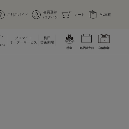
会員登録
ご利用ガイド
カート
My本棚
/ログイン
ド・
ブロマイド
梅田
ド
オーダーサービス
芸術劇場
以外）
特集
商品販売日
店舗情報