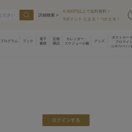
6,000円以上で送料無料！
詳細検索 >
Sポイント たまる！つかえる！
ポストカー
電子
定期
カレンダー・
演プログラム
ブック
グッズ
ブロマイ
書籍
購読
スケジュール帳
（公演ブロマイド