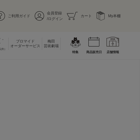
会員登録
ご利用ガイド
カート
My本棚
/ログイン
ド・
ブロマイド
梅田
ド
オーダーサービス
芸術劇場
以外）
特集
商品販売日
店舗情報