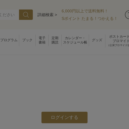
6,000円以上で送料無料！
詳細検索 >
Sポイント たまる！つかえる！
ポストカー
電子
定期
カレンダー・
演プログラム
ブック
グッズ
ブロマイ
書籍
購読
スケジュール帳
（公演ブロマイド