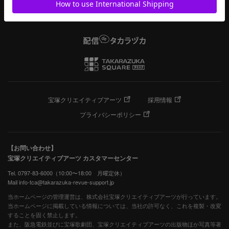
宝塚クリエイティブアーツ
採用情報
プライバシーポリシー
【お問い合わせ】
宝塚クリエイティブアーツ カスタマーセンター
Tel. 0797-83-6000（10:00〜18:00 月曜定休）
Mail info-tca@takarazuka-revue-support.jp
当ホームページの管理運営は、株式会社宝塚クリエイティブアーツが行っています。
当ホームページに掲載している情報については、当社の許可なく、これを複製・改変
することを固く禁止します。
また、阪急電鉄並びに宝塚歌劇団、宝塚クリエイティブアーツの出版物ほか写真等著