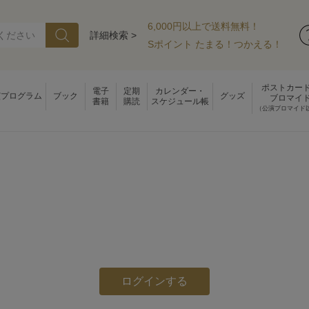
6,000円以上で送料無料！
詳細検索 >
Sポイント たまる！つかえる！
ポストカー
電子
定期
カレンダー・
演プログラム
ブック
グッズ
ブロマイ
書籍
購読
スケジュール帳
（公演ブロマイド