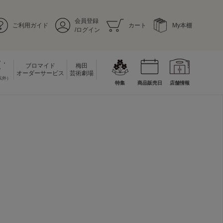
会員登録
ご利用ガイド
カート
My本棚
/ログイン
ド・
ブロマイド
梅田
ド
オーダーサービス
芸術劇場
以外）
特集
商品販売日
店舗情報