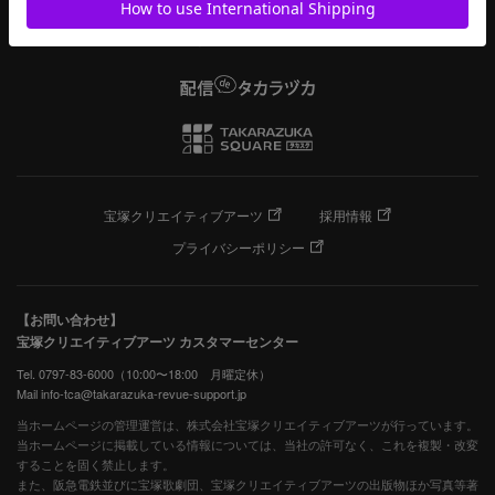
宝塚クリエイティブアーツ
採用情報
プライバシーポリシー
【お問い合わせ】
宝塚クリエイティブアーツ カスタマーセンター
Tel. 0797-83-6000（10:00〜18:00 月曜定休）
Mail info-tca@takarazuka-revue-support.jp
当ホームページの管理運営は、株式会社宝塚クリエイティブアーツが行っています。
当ホームページに掲載している情報については、当社の許可なく、これを複製・改変
することを固く禁止します。
また、阪急電鉄並びに宝塚歌劇団、宝塚クリエイティブアーツの出版物ほか写真等著