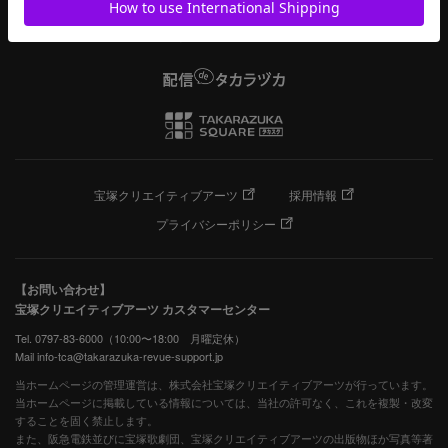
宝塚クリエイティブアーツ
採用情報
プライバシーポリシー
【お問い合わせ】
宝塚クリエイティブアーツ カスタマーセンター
Tel. 0797-83-6000（10:00〜18:00 月曜定休）
Mail info-tca@takarazuka-revue-support.jp
当ホームページの管理運営は、株式会社宝塚クリエイティブアーツが行っています。
当ホームページに掲載している情報については、当社の許可なく、これを複製・改変
することを固く禁止します。
また、阪急電鉄並びに宝塚歌劇団、宝塚クリエイティブアーツの出版物ほか写真等著