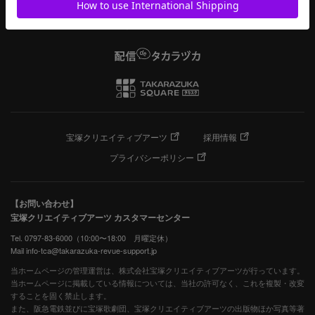
宝塚クリエイティブアーツ
採用情報
プライバシーポリシー
【お問い合わせ】
宝塚クリエイティブアーツ カスタマーセンター
Tel. 0797-83-6000（10:00〜18:00 月曜定休）
Mail info-tca@takarazuka-revue-support.jp
当ホームページの管理運営は、株式会社宝塚クリエイティブアーツが行っています。
当ホームページに掲載している情報については、当社の許可なく、これを複製・改変
することを固く禁止します。
また、阪急電鉄並びに宝塚歌劇団、宝塚クリエイティブアーツの出版物ほか写真等著