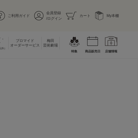
会員登録
ご利用ガイド
カート
My本棚
/ログイン
ド・
ブロマイド
梅田
ド
オーダーサービス
芸術劇場
以外）
特集
商品販売日
店舗情報