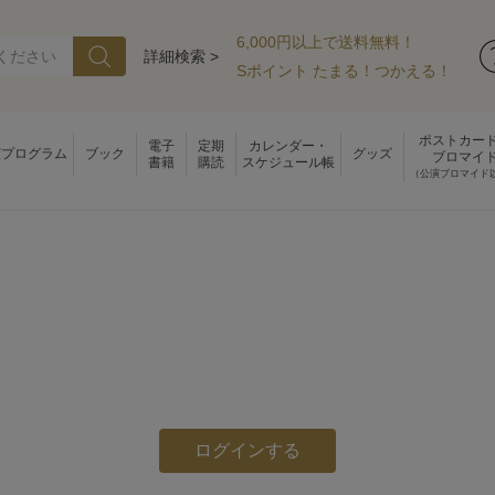
6,000円以上で送料無料！
詳細検索 >
Sポイント たまる！つかえる！
ポストカー
電子
定期
カレンダー・
演プログラム
ブック
グッズ
ブロマイ
書籍
購読
スケジュール帳
（公演ブロマイド