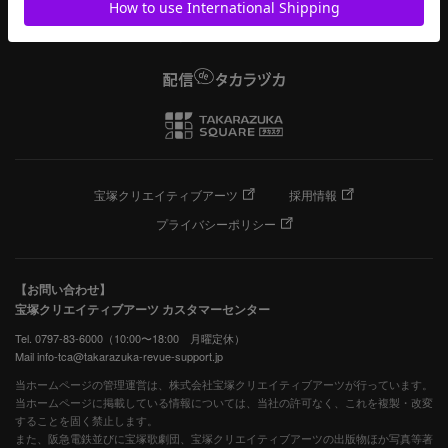
宝塚クリエイティブアーツ
採用情報
プライバシーポリシー
【お問い合わせ】
宝塚クリエイティブアーツ カスタマーセンター
Tel. 0797-83-6000（10:00〜18:00 月曜定休）
Mail info-tca@takarazuka-revue-support.jp
当ホームページの管理運営は、株式会社宝塚クリエイティブアーツが行っています。
当ホームページに掲載している情報については、当社の許可なく、これを複製・改変
することを固く禁止します。
また、阪急電鉄並びに宝塚歌劇団、宝塚クリエイティブアーツの出版物ほか写真等著