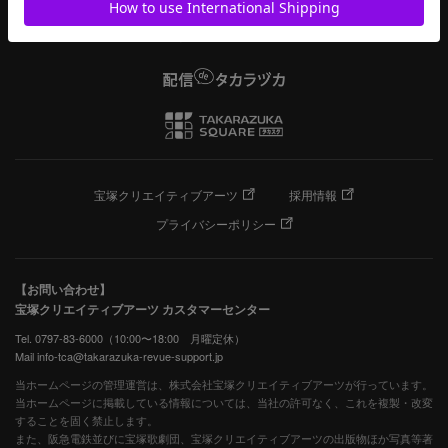
宝塚クリエイティブアーツ
採用情報
プライバシーポリシー
【お問い合わせ】
宝塚クリエイティブアーツ カスタマーセンター
Tel. 0797-83-6000（10:00〜18:00 月曜定休）
Mail info-tca@takarazuka-revue-support.jp
当ホームページの管理運営は、株式会社宝塚クリエイティブアーツが行っています。
当ホームページに掲載している情報については、当社の許可なく、これを複製・改変
することを固く禁止します。
また、阪急電鉄並びに宝塚歌劇団、宝塚クリエイティブアーツの出版物ほか写真等著