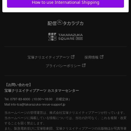
宝塚クリエイティブアーツ
採用情報
プライバシーポリシー
【お問い合わせ】
宝塚クリエイティブアーツ カスタマーセンター
Tel. 0797-83-6000（10:00〜18:00 月曜定休）
Mail info-tca@takarazuka-revue-support.jp
当ホームページの管理運営は、株式会社宝塚クリエイティブアーツが行っています。
当ホームページに掲載している情報については、当社の許可なく、これを複製・改変
することを固く禁止します。
また、阪急電鉄並びに宝塚歌劇団、宝塚クリエイティブアーツの出版物ほか写真等著