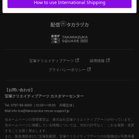
宝塚クリエイティブアーツ
採用情報
プライバシーポリシー
【お問い合わせ】
宝塚クリエイティブアーツ カスタマーセンター
Tel. 0797-83-6000（10:00〜18:00 月曜定休）
Mail info-tca@takarazuka-revue-support.jp
当ホームページの管理運営は、株式会社宝塚クリエイティブアーツが行っています。
当ホームページに掲載している情報については、当社の許可なく、これを複製・改変
することを固く禁止します。
また、阪急電鉄並びに宝塚歌劇団、宝塚クリエイティブアーツの出版物ほか写真等著