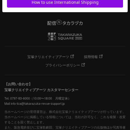
宝塚クリエイティブアーツ
採用情報
プライバシーポリシー
【お問い合わせ】
宝塚クリエイティブアーツ カスタマーセンター
Tel. 0797-83-6000（10:00〜18:00 月曜定休）
Mail info-tca@takarazuka-revue-support.jp
当ホームページの管理運営は、株式会社宝塚クリエイティブアーツが行っています。
当ホームページに掲載している情報については、当社の許可なく、これを複製・改変
することを固く禁止します。
また、阪急電鉄並びに宝塚歌劇団、宝塚クリエイティブアーツの出版物ほか写真等著