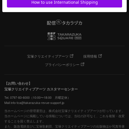
宝塚クリエイティブアーツ
採用情報
プライバシーポリシー
【お問い合わせ】
宝塚クリエイティブアーツ カスタマーセンター
Tel. 0797-83-6000（10:00〜18:00 月曜定休）
Mail info-tca@takarazuka-revue-support.jp
当ホームページの管理運営は、株式会社宝塚クリエイティブアーツが行っています。
当ホームページに掲載している情報については、当社の許可なく、これを複製・改変
することを固く禁止します。
また、阪急電鉄並びに宝塚歌劇団、宝塚クリエイティブアーツの出版物ほか写真等著