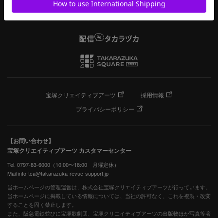
宝塚クリエイティブアーツ
採用情報
プライバシーポリシー
【お問い合わせ】
宝塚クリエイティブアーツ カスタマーセンター
Tel. 0797-83-6000（10:00〜18:00 月曜定休）
Mail info-tca@takarazuka-revue-support.jp
当ホームページの管理運営は、株式会社宝塚クリエイティブアーツが行っています。
当ホームページに掲載している情報については、当社の許可なく、これを複製・改変
することを固く禁止します。
また、阪急電鉄並びに宝塚歌劇団、宝塚クリエイティブアーツの出版物ほか写真等著