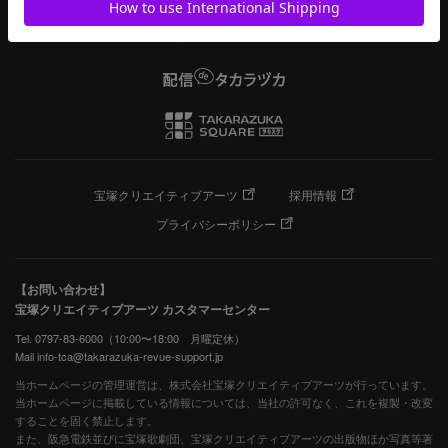
宝塚クリエイティブアーツ
採用情報
プライバシーポリシー
【お問い合わせ】
宝塚クリエイティブアーツ カスタマーセンター
Tel. 0797-83-6000（10:00〜18:00 月曜定休）
Mail info-tca@takarazuka-revue-support.jp
当ホームページの管理運営は、株式会社宝塚クリエイティブアーツが行っています。
当ホームページに掲載している情報については、当社の許可なく、これを複製・改変
することを固く禁止します。
また、阪急電鉄並びに宝塚歌劇団、宝塚クリエイティブアーツの出版物ほか写真等著