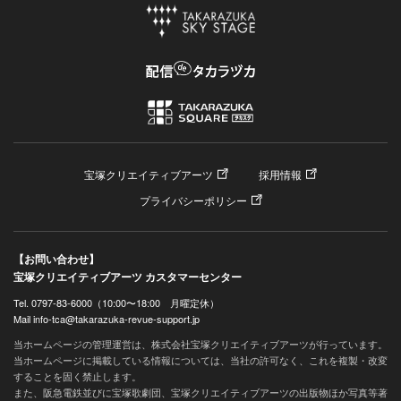
宝塚クリエイティブアーツ
採用情報
プライバシーポリシー
【お問い合わせ】
宝塚クリエイティブアーツ カスタマーセンター
Tel. 0797-83-6000（10:00〜18:00 月曜定休）
Mail info-tca@takarazuka-revue-support.jp
当ホームページの管理運営は、株式会社宝塚クリエイティブアーツが行っています。
当ホームページに掲載している情報については、当社の許可なく、これを複製・改変
することを固く禁止します。
また、阪急電鉄並びに宝塚歌劇団、宝塚クリエイティブアーツの出版物ほか写真等著