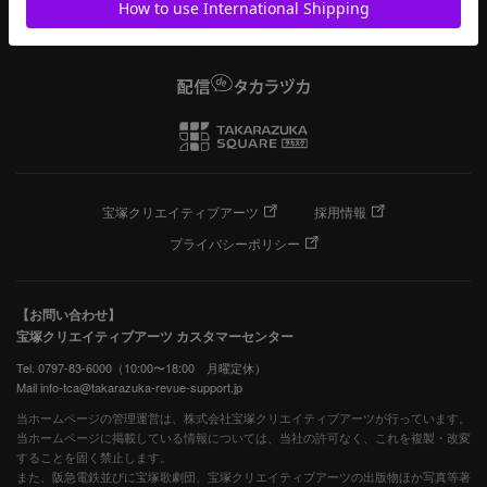
宝塚クリエイティブアーツ
採用情報
プライバシーポリシー
【お問い合わせ】
宝塚クリエイティブアーツ カスタマーセンター
Tel. 0797-83-6000（10:00〜18:00 月曜定休）
Mail info-tca@takarazuka-revue-support.jp
当ホームページの管理運営は、株式会社宝塚クリエイティブアーツが行っています。
当ホームページに掲載している情報については、当社の許可なく、これを複製・改変
することを固く禁止します。
また、阪急電鉄並びに宝塚歌劇団、宝塚クリエイティブアーツの出版物ほか写真等著